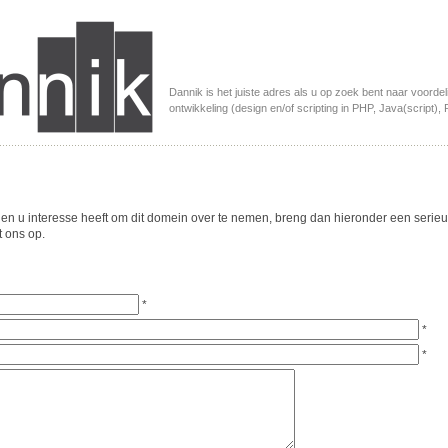
Dannik is het juiste adres als u op zoek bent naar voordel
ontwikkeling (design en/of scripting in PHP, Java(script), P
dien u interesse heeft om dit domein over te nemen, breng dan hieronder een serieus
 ons op.
*
*
*