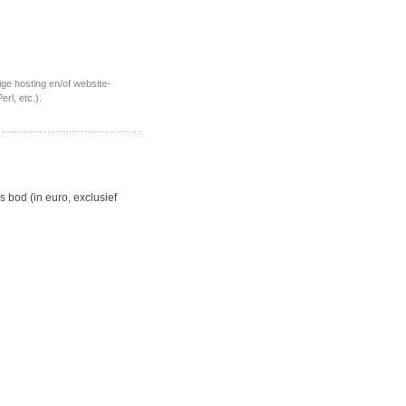
ige hosting en/of website-
erl, etc.).
 bod (in euro, exclusief