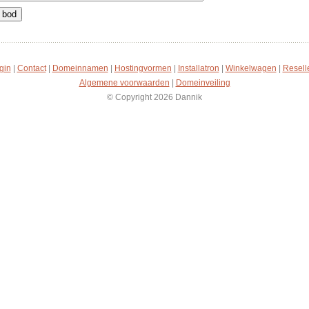
gin
|
Contact
|
Domeinnamen
|
Hostingvormen
|
Installatron
|
Winkelwagen
|
Resell
Algemene voorwaarden
|
Domeinveiling
© Copyright 2026 Dannik